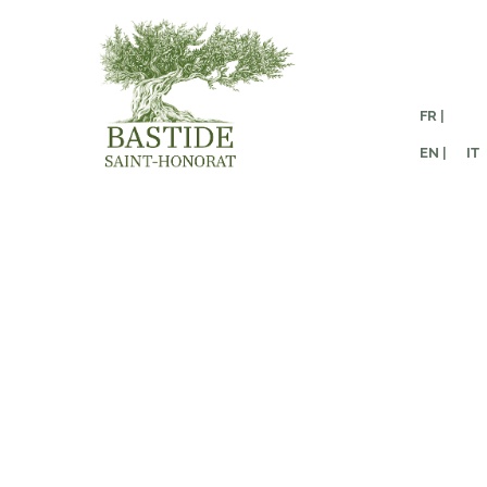
FR |
EN |
IT