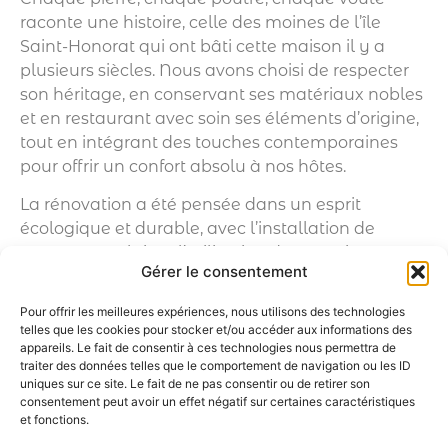
raconte une histoire, celle des moines de l’île
Saint-Honorat qui ont bâti cette maison il y a
plusieurs siècles. Nous avons choisi de respecter
son héritage, en conservant ses matériaux nobles
et en restaurant avec soin ses éléments d’origine,
tout en intégrant des touches contemporaines
pour offrir un confort absolu à nos hôtes.
La rénovation a été pensée dans un esprit
écologique et durable, avec l’installation de
panneaux solaires, l’utilisation de matériaux
Gérer le consentement
locaux et la mise en place de pratiques
responsables, afin que cette Bastide puisse
Pour offrir les meilleures expériences, nous utilisons des technologies
traverser les époques en harmonie avec son
telles que les cookies pour stocker et/ou accéder aux informations des
environnement.
appareils. Le fait de consentir à ces technologies nous permettra de
traiter des données telles que le comportement de navigation ou les ID
uniques sur ce site. Le fait de ne pas consentir ou de retirer son
Aujourd’hui, la Bastide Saint Honorat renaît, prête
consentement peut avoir un effet négatif sur certaines caractéristiques
à accueillir ses visiteurs dans un cadre où histoire,
et fonctions.
nature et art de vivre provençal s’unissent pour