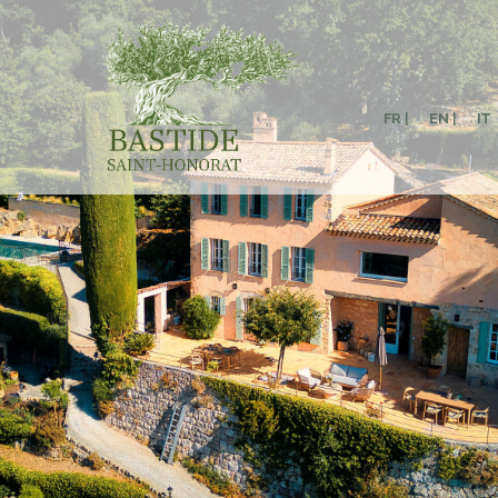
FR |
EN |
IT